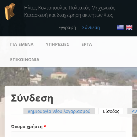
Παράκαμψη προς το κυρίως περιεχόμενο
Ηλίας Κοντοπουλος Πολιτικός Μηχανικός
Κατασκευή και διαχείρηση ακινήτων Χίος
Εγγραφή
Σύνδεση
ΓΙΑ ΕΜΈΝΑ
ΥΠΗΡΕΣΊΕΣ
ΈΡΓΑ
ΕΠΙΚΟΙΝΩΝΊΑ
Σύνδεση
Πρωτεύουσες καρτέλες
Δημιουργία νέου λογαριασμού
Είσοδος
(ενεργή 
Αν
Όνομα χρήστη
*